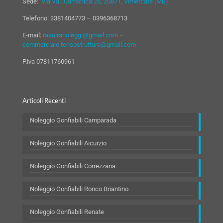
Sede:
Via Val. Camonica 26, 20871, Vimercate (MB)
Telefono:
3381404773
–
0396368713
E-mail:
rasoiranoleggi@gmail.com
–
commerciale.tensostrutture@gmail.com
P.iva 07811760961
Articoli Recenti
Noleggio Gonfiabili Camparada
Noleggio Gonfiabili Aicurzio
Noleggio Gonfiabili Correzzana
Noleggio Gonfiabili Ronco Briantino
Noleggio Gonfiabili Renate