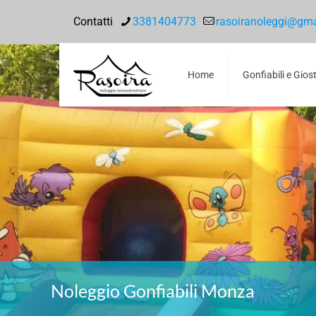
Contatti
3381404773
rasoiranoleggi@gm
Home
Gonfiabili e Gios
Noleggio Gonfiabili Monza