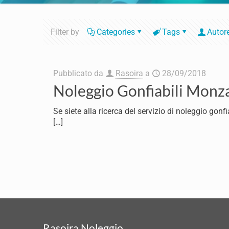
Filter by
Categories
Tags
Autor
Pubblicato da
Rasoira
a
28/09/2018
Noleggio Gonfiabili Monz
Se siete alla ricerca del servizio di noleggio gon
[…]
Rasoira Noleggio