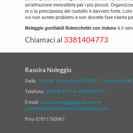
un’attrazione irresistibile per i più piccoli. Organizz
re o la principessa del castello è davvero forte. Loro
voi non avrete problemi e non dovrete fare niente p
Noleggio gonfiabili Robecchetto con Induno
è il ser
Chiamaci al
3381404773
Rasoira Noleggio
Sede:
Via Val. Camonica 26, 20871, Vimercate (MB
Telefono:
3381404773
–
0396368713
E-mail:
rasoiranoleggi@gmail.com
–
commerciale.tensostrutture@gmail.com
P.iva 07811760961