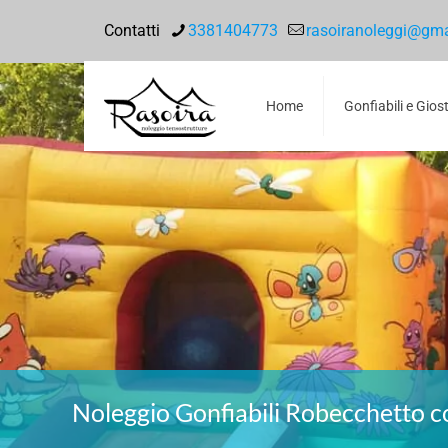
Contatti
3381404773
rasoiranoleggi@gm
Home
Gonfiabili e Gios
Noleggio Gonfiabili Robecchetto 