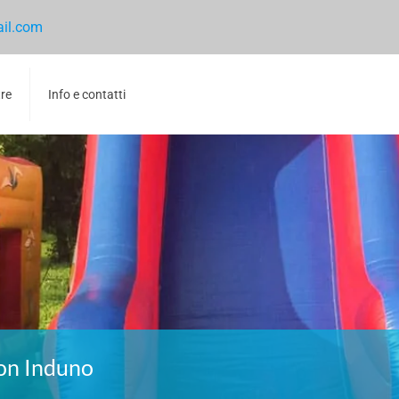
ail.com
tre
Info e contatti
con Induno