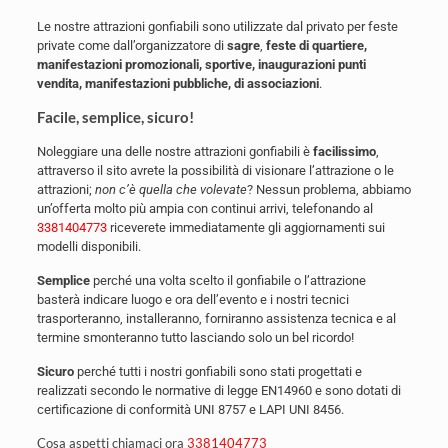
Le nostre attrazioni gonfiabili sono utilizzate dal privato per feste
private come dall’organizzatore di
sagre
,
feste di quartiere,
manifestazioni promozionali, sportive, inaugurazioni punti
vendita, manifestazioni pubbliche, di associazioni
.
Facile, semplice, sicuro!
Noleggiare una delle nostre attrazioni gonfiabili è
facilissimo
,
attraverso il sito avrete la possibilità di visionare l’attrazione o le
attrazioni;
non c’è quella che volevate
? Nessun problema, abbiamo
un’offerta molto più ampia con continui arrivi, telefonando al
3381404773
riceverete immediatamente gli aggiornamenti sui
modelli disponibili.
Semplice
perché una volta scelto il gonfiabile o l’attrazione
basterà indicare luogo e ora dell’evento e i nostri tecnici
trasporteranno, installeranno, forniranno assistenza tecnica e al
termine smonteranno tutto lasciando solo un bel ricordo!
Sicuro
perché tutti i nostri gonfiabili sono stati progettati e
realizzati secondo le normative di legge EN14960 e sono dotati di
certificazione di conformità UNI 8757 e LAPI UNI 8456.
Cosa aspetti chiamaci ora
3381404773