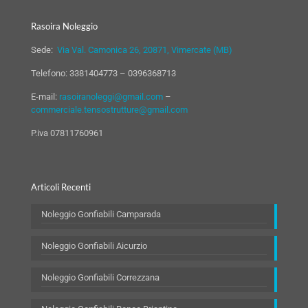
Rasoira Noleggio
Sede:
Via Val. Camonica 26, 20871, Vimercate (MB)
Telefono:
3381404773
–
0396368713
E-mail:
rasoiranoleggi@gmail.com
–
commerciale.tensostrutture@gmail.com
P.iva 07811760961
Articoli Recenti
Noleggio Gonfiabili Camparada
Noleggio Gonfiabili Aicurzio
Noleggio Gonfiabili Correzzana