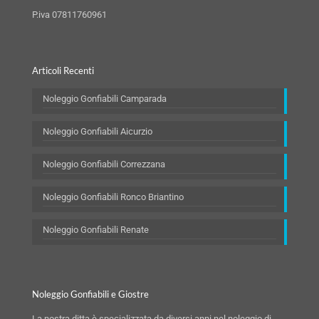
P.iva 07811760961
Articoli Recenti
Noleggio Gonfiabili Camparada
Noleggio Gonfiabili Aicurzio
Noleggio Gonfiabili Correzzana
Noleggio Gonfiabili Ronco Briantino
Noleggio Gonfiabili Renate
Noleggio Gonfiabili e Giostre
La nostra ditta è specializzata da diversi anni nel noleggio di