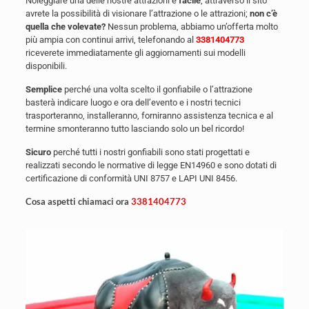
Noleggiare una delle nostre attrazioni è
facile
, attraverso il sito
avrete la possibilità di visionare l’attrazione o le attrazioni;
non c’è
quella che volevate?
Nessun problema, abbiamo un’offerta molto
più ampia con continui arrivi, telefonando al
3381404773
riceverete immediatamente gli aggiornamenti sui modelli
disponibili.
Semplice
perché una volta scelto il gonfiabile o l’attrazione
basterà indicare luogo e ora dell’evento e i nostri tecnici
trasporteranno, installeranno, forniranno assistenza tecnica e al
termine smonteranno tutto lasciando solo un bel ricordo!
Sicuro
perché tutti i nostri gonfiabili sono stati progettati e
realizzati secondo le normative di legge EN14960 e sono dotati di
certificazione di conformità UNI 8757 e LAPI UNI 8456.
Cosa aspetti chiamaci ora
3381404773