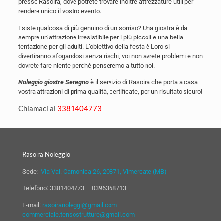
presso Rasoira, dove potrete trovare inoltre attrezzature utili per
rendere unico il vostro evento.
Esiste qualcosa di più genuino di un sorriso? Una giostra è da
sempre un’attrazione irresistibile per i più piccoli e una bella
tentazione per gli adulti. L’obiettivo della festa è Loro si
divertiranno sfogandosi senza rischi, voi non avrete problemi e non
dovrete fare niente perché penseremo a tutto noi.
Noleggio giostre Seregno
è il servizio di Rasoira che porta a casa
vostra attrazioni di prima qualità, certificate, per un risultato sicuro!
Chiamaci al
3381404773
Rasoira Noleggio
Sede:
Via Val. Camonica 26, 20871, Vimercate (MB)
Telefono:
3381404773
–
0396368713
E-mail:
rasoiranoleggi@gmail.com
–
commerciale.tensostrutture@gmail.com