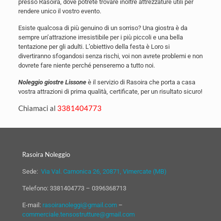
presso Rasoira, dove potrete trovare inoltre attrezzature utili per
rendere unico il vostro evento.
Esiste qualcosa di più genuino di un sorriso? Una giostra è da
sempre un’attrazione irresistibile per i più piccoli e una bella
tentazione per gli adulti. L’obiettivo della festa è Loro si
divertiranno sfogandosi senza rischi, voi non avrete problemi e non
dovrete fare niente perché penseremo a tutto noi.
Noleggio giostre Lissone
è il servizio di Rasoira che porta a casa
vostra attrazioni di prima qualità, certificate, per un risultato sicuro!
Chiamaci al
3381404773
Rasoira Noleggio
Sede:
Via Val. Camonica 26, 20871, Vimercate (MB)
Telefono:
3381404773
–
0396368713
E-mail:
rasoiranoleggi@gmail.com
–
commerciale.tensostrutture@gmail.com