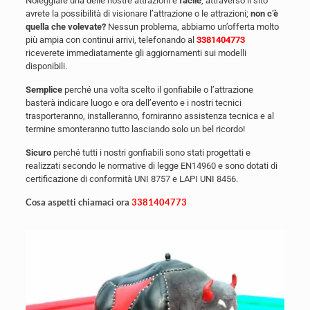
Noleggiare una delle nostre attrazioni è
facile
, attraverso il sito
avrete la possibilità di visionare l’attrazione o le attrazioni;
non c’è
quella che volevate?
Nessun problema, abbiamo un’offerta molto
più ampia con continui arrivi, telefonando al
3381404773
riceverete immediatamente gli aggiornamenti sui modelli
disponibili.
Semplice
perché una volta scelto il gonfiabile o l’attrazione
basterà indicare luogo e ora dell’evento e i nostri tecnici
trasporteranno, installeranno, forniranno assistenza tecnica e al
termine smonteranno tutto lasciando solo un bel ricordo!
Sicuro
perché tutti i nostri gonfiabili sono stati progettati e
realizzati secondo le normative di legge EN14960 e sono dotati di
certificazione di conformità UNI 8757 e LAPI UNI 8456.
Cosa aspetti chiamaci ora
3381404773