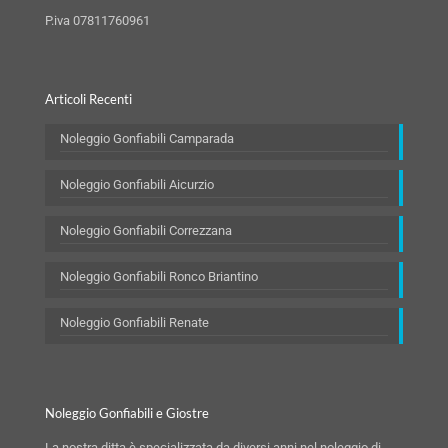
P.iva 07811760961
Articoli Recenti
Noleggio Gonfiabili Camparada
Noleggio Gonfiabili Aicurzio
Noleggio Gonfiabili Correzzana
Noleggio Gonfiabili Ronco Briantino
Noleggio Gonfiabili Renate
Noleggio Gonfiabili e Giostre
La nostra ditta è specializzata da diversi anni nel noleggio di