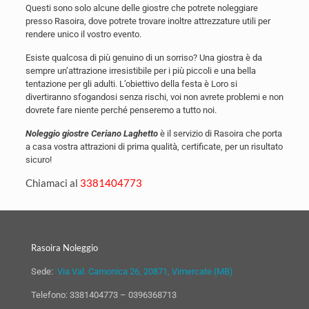
Questi sono solo alcune delle giostre che potrete noleggiare
presso Rasoira, dove potrete trovare inoltre attrezzature utili per
rendere unico il vostro evento.
Esiste qualcosa di più genuino di un sorriso? Una giostra è da
sempre un’attrazione irresistibile per i più piccoli e una bella
tentazione per gli adulti. L’obiettivo della festa è Loro si
divertiranno sfogandosi senza rischi, voi non avrete problemi e non
dovrete fare niente perché penseremo a tutto noi.
Noleggio giostre Ceriano Laghetto
è il servizio di Rasoira che porta
a casa vostra attrazioni di prima qualità, certificate, per un risultato
sicuro!
Chiamaci al
3381404773
Rasoira Noleggio
Sede:
Via Val. Camonica 26, 20871, Vimercate (MB)
Telefono:
3381404773
–
0396368713