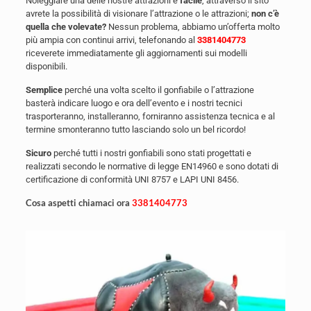
Noleggiare una delle nostre attrazioni è
facile
, attraverso il sito
avrete la possibilità di visionare l’attrazione o le attrazioni;
non c’è
quella che volevate?
Nessun problema, abbiamo un’offerta molto
più ampia con continui arrivi, telefonando al
3381404773
riceverete immediatamente gli aggiornamenti sui modelli
disponibili.
Semplice
perché una volta scelto il gonfiabile o l’attrazione
basterà indicare luogo e ora dell’evento e i nostri tecnici
trasporteranno, installeranno, forniranno assistenza tecnica e al
termine smonteranno tutto lasciando solo un bel ricordo!
Sicuro
perché tutti i nostri gonfiabili sono stati progettati e
realizzati secondo le normative di legge EN14960 e sono dotati di
certificazione di conformità UNI 8757 e LAPI UNI 8456.
Cosa aspetti chiamaci ora
3381404773