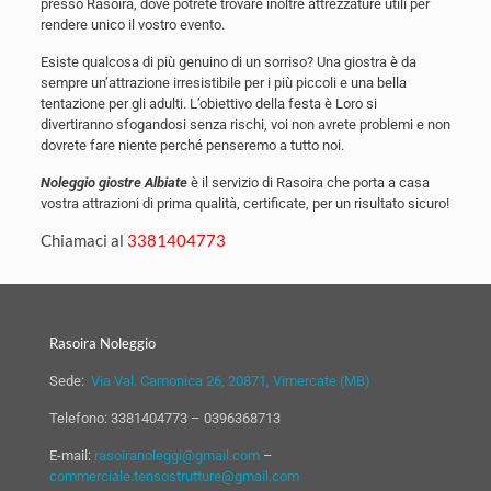
presso Rasoira, dove potrete trovare inoltre attrezzature utili per
rendere unico il vostro evento.
Esiste qualcosa di più genuino di un sorriso? Una giostra è da
sempre un’attrazione irresistibile per i più piccoli e una bella
tentazione per gli adulti. L’obiettivo della festa è Loro si
divertiranno sfogandosi senza rischi, voi non avrete problemi e non
dovrete fare niente perché penseremo a tutto noi.
Noleggio giostre Albiate
è il servizio di Rasoira che porta a casa
vostra attrazioni di prima qualità, certificate, per un risultato sicuro!
Chiamaci al
3381404773
Rasoira Noleggio
Sede:
Via Val. Camonica 26, 20871, Vimercate (MB)
Telefono:
3381404773
–
0396368713
E-mail:
rasoiranoleggi@gmail.com
–
commerciale.tensostrutture@gmail.com