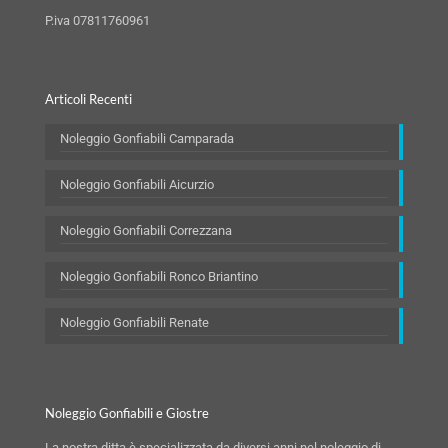
P.iva 07811760961
Articoli Recenti
Noleggio Gonfiabili Camparada
Noleggio Gonfiabili Aicurzio
Noleggio Gonfiabili Correzzana
Noleggio Gonfiabili Ronco Briantino
Noleggio Gonfiabili Renate
Noleggio Gonfiabili e Giostre
La nostra ditta è specializzata da diversi anni nel noleggio di