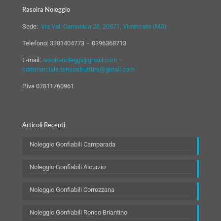
Rasoira Noleggio
Sede:
Via Val. Camonica 26, 20871, Vimercate (MB)
Telefono:
3381404773
–
0396368713
E-mail:
rasoiranoleggi@gmail.com
–
commerciale.tensostrutture@gmail.com
P.iva 07811760961
Articoli Recenti
Noleggio Gonfiabili Camparada
Noleggio Gonfiabili Aicurzio
Noleggio Gonfiabili Correzzana
Noleggio Gonfiabili Ronco Briantino