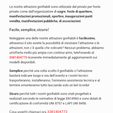
Le nostre attrazioni gonfiabili sono utilizzate dal privato per feste
private come dall’organizzatore di
sagre
,
feste di quartiere,
manifestazioni promozionali, sportive, inaugurazioni punti
vendita, manifestazioni pubbliche, di associazioni
.
Facile, semplice, sicuro!
Noleggiare una delle nostre attrazioni gonfiabili è
facilissimo
,
attraverso il sito avrete la possibilità di visionare l’attrazione o le
attrazioni;
non c’è quella che volevate
? Nessun problema, abbiamo
un’offerta molto più ampia con continui arrivi, telefonando al
3381404773
riceverete immediatamente gli aggiornamenti sui
modelli disponibili.
Semplice
perché una volta scelto il gonfiabile o l’attrazione
basterà indicare luogo e ora dell’evento e i nostri tecnici
trasporteranno, installeranno, forniranno assistenza tecnica e al
termine smonteranno tutto lasciando solo un bel ricordo!
Sicuro
perché tutti i nostri gonfiabili sono stati progettati e
realizzati secondo le normative di legge EN14960 e sono dotati di
certificazione di conformità UNI 8757 e LAPI UNI 8456.
Cosa aspetti chiamaci ora
3381404773