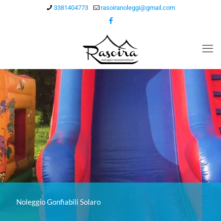
3381404773
rasoiranoleggi@gmail.com
Noleggio Gonfiabili Solaro