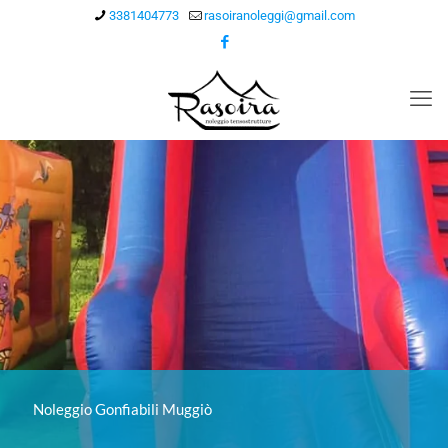
3381404773
rasoiranoleggi@gmail.com
Noleggio Gonfiabili Muggiò