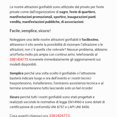
Le nostre attrazioni gonfiabili sono utilizzate dal privato per feste
private come dall’organizzatore di
sagre
,
feste di quartiere,
manifestazioni promozionali, sportive, inaugurazioni punti
vendita, manifestazioni pubbliche, di associazioni
.
Facile, semplice, sicuro!
Noleggiare una delle nostre attrazioni gonfiabili è
facilissimo
,
attraverso il sito avrete la possibilità di visionare l’attrazione o le
attrazioni;
non c’è quella che volevate
? Nessun problema, abbiamo
un’offerta molto più ampia con continui arrivi, telefonando al
3381404773
riceverete immediatamente gli aggiornamenti sui
modelli disponibili.
Semplice
perché una volta scelto il gonfiabile o l’attrazione
basterà indicare luogo e ora dell’evento e i nostri tecnici
trasporteranno, installeranno, forniranno assistenza tecnica e al
termine smonteranno tutto lasciando solo un bel ricordo!
Sicuro
perché tutti i nostri gonfiabili sono stati progettati e
realizzati secondo le normative di legge EN14960 e sono dotati di
certificazione di conformità UNI 8757 e LAPI UNI 8456.
Cosa aspetti chiamaci ora
3381404773