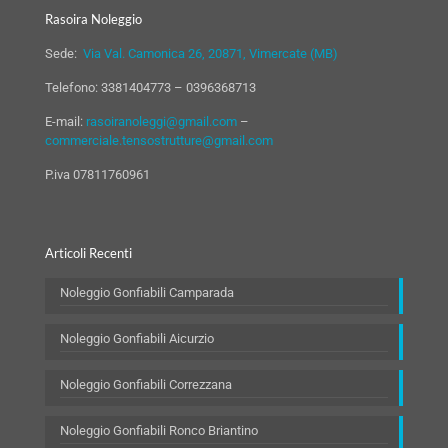
Rasoira Noleggio
Sede:
Via Val. Camonica 26, 20871, Vimercate (MB)
Telefono:
3381404773
–
0396368713
E-mail:
rasoiranoleggi@gmail.com
–
commerciale.tensostrutture@gmail.com
P.iva 07811760961
Articoli Recenti
Noleggio Gonfiabili Camparada
Noleggio Gonfiabili Aicurzio
Noleggio Gonfiabili Correzzana
Noleggio Gonfiabili Ronco Briantino