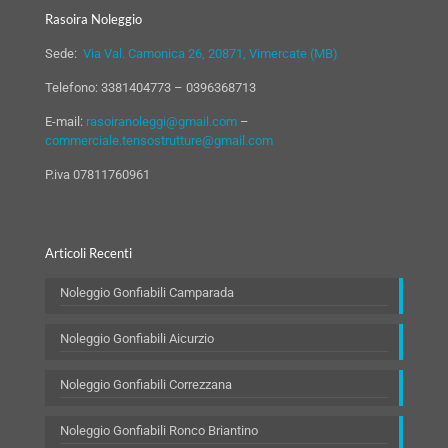
Rasoira Noleggio
Sede:
Via Val. Camonica 26, 20871, Vimercate (MB)
Telefono:
3381404773
–
0396368713
E-mail:
rasoiranoleggi@gmail.com
–
commerciale.tensostrutture@gmail.com
P.iva 07811760961
Articoli Recenti
Noleggio Gonfiabili Camparada
Noleggio Gonfiabili Aicurzio
Noleggio Gonfiabili Correzzana
Noleggio Gonfiabili Ronco Briantino