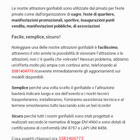
Le nostre attrazioni gonfiabili sono utilizzate dal privato per feste
private come dall’organizzatore di
sagre
,
feste di quartiere,
manifestazioni promozionali, sportive, inaugurazioni punti
vendita, manifestazioni pubbliche, di associazioni
.
Facile, semplice, sicuro!
Noleggiare una delle nostre attrazioni gonfiabili è
facilissimo
,
attraverso il sito avrete la possibilità di visionare l’attrazione o le
attrazioni;
non c’è quella che volevate
? Nessun problema, abbiamo
un’offerta molto più ampia con continui arrivi, telefonando al
3381404773
riceverete immediatamente gli aggiornamenti sui
modelli disponibili.
Semplice
perché una volta scelto il gonfiabile o l’attrazione
basterà indicare luogo e ora dell’evento e i nostri tecnici
trasporteranno, installeranno, forniranno assistenza tecnica e al
termine smonteranno tutto lasciando solo un bel ricordo!
Sicuro
perché tutti i nostri gonfiabili sono stati progettati e
realizzati secondo le normative di legge EN14960 e sono dotati di
certificazione di conformità UNI 8757 e LAPI UNI 8456.
Cosa aspetti chiamaci ora
3381404773