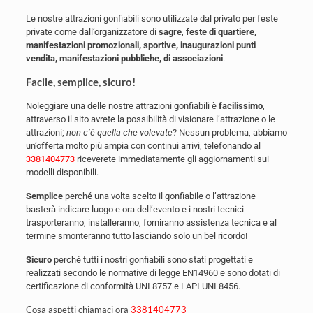
Le nostre attrazioni gonfiabili sono utilizzate dal privato per feste
private come dall’organizzatore di
sagre
,
feste di quartiere,
manifestazioni promozionali, sportive, inaugurazioni punti
vendita, manifestazioni pubbliche, di associazioni
.
Facile, semplice, sicuro!
Noleggiare una delle nostre attrazioni gonfiabili è
facilissimo
,
attraverso il sito avrete la possibilità di visionare l’attrazione o le
attrazioni;
non c’è quella che volevate
? Nessun problema, abbiamo
un’offerta molto più ampia con continui arrivi, telefonando al
3381404773
riceverete immediatamente gli aggiornamenti sui
modelli disponibili.
Semplice
perché una volta scelto il gonfiabile o l’attrazione
basterà indicare luogo e ora dell’evento e i nostri tecnici
trasporteranno, installeranno, forniranno assistenza tecnica e al
termine smonteranno tutto lasciando solo un bel ricordo!
Sicuro
perché tutti i nostri gonfiabili sono stati progettati e
realizzati secondo le normative di legge EN14960 e sono dotati di
certificazione di conformità UNI 8757 e LAPI UNI 8456.
Cosa aspetti chiamaci ora
3381404773