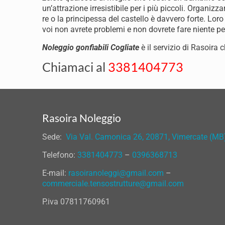
un’attrazione irresistibile per i più piccoli. Organizz
re o la principessa del castello è davvero forte. Loro
voi non avrete problemi e non dovrete fare niente p
Noleggio gonfiabili Cogliate
è il servizio di Rasoira c
Chiamaci al
3381404773
Rasoira Noleggio
Sede:
Via Val. Camonica 26, 20871, Vimercate (MB
Telefono:
3381404773
–
0396368713
E-mail:
rasoiranoleggi@gmail.com
–
commerciale.tensostrutture@gmail.com
P.iva 07811760961