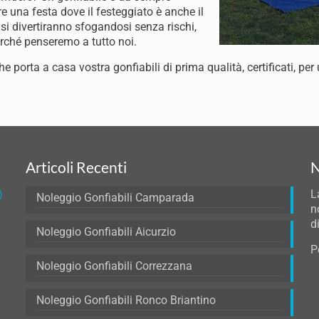
are una festa dove il festeggiato è anche il
 si divertiranno sfogandosi senza rischi,
erché penseremo a tutto noi.
he porta a casa vostra gonfiabili di prima qualità, certificati, per 
Articoli Recenti
N
)
L
Noleggio Gonfiabili Camparada
n
d
Noleggio Gonfiabili Aicurzio
P
Noleggio Gonfiabili Correzzana
Noleggio Gonfiabili Ronco Briantino