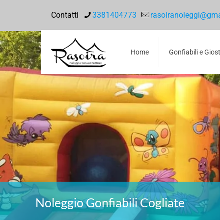
Contatti
3381404773
rasoiranoleggi@gm
Home
Gonfiabili e Gios
Noleggio Gonfiabili Cogliate