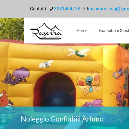
Contatti
3381404773
rasoiranoleggi@gm
Home
Gonfiabili e Gios
Noleggio Gonfiabili Arluno