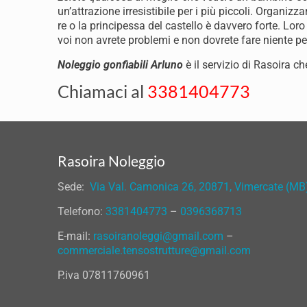
un’attrazione irresistibile per i più piccoli. Organizz
re o la principessa del castello è davvero forte. Loro
voi non avrete problemi e non dovrete fare niente p
Noleggio gonfiabili Arluno
è il servizio di Rasoira ch
Chiamaci al
3381404773
Rasoira Noleggio
Sede:
Via Val. Camonica 26, 20871, Vimercate (MB
Telefono:
3381404773
–
0396368713
E-mail:
rasoiranoleggi@gmail.com
–
commerciale.tensostrutture@gmail.com
P.iva 07811760961