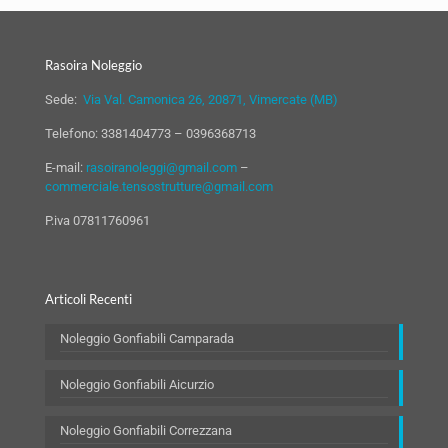
Rasoira Noleggio
Sede:
Via Val. Camonica 26, 20871, Vimercate (MB)
Telefono:
3381404773
–
0396368713
E-mail:
rasoiranoleggi@gmail.com
–
commerciale.tensostrutture@gmail.com
P.iva 07811760961
Articoli Recenti
Noleggio Gonfiabili Camparada
Noleggio Gonfiabili Aicurzio
Noleggio Gonfiabili Correzzana