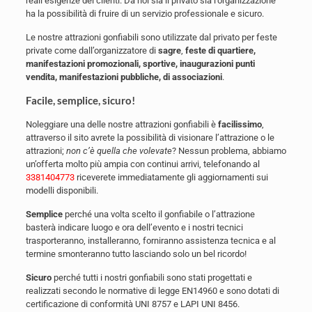
reali esigenze dei clienti. Da noi sia il privato sia l’organizzazione
ha la possibilità di fruire di un servizio professionale e sicuro.
Le nostre attrazioni gonfiabili sono utilizzate dal privato per feste
private come dall’organizzatore di
sagre
,
feste di quartiere,
manifestazioni promozionali, sportive, inaugurazioni punti
vendita, manifestazioni pubbliche, di associazioni
.
Facile, semplice, sicuro!
Noleggiare una delle nostre attrazioni gonfiabili è
facilissimo
,
attraverso il sito avrete la possibilità di visionare l’attrazione o le
attrazioni;
non c’è quella che volevate
? Nessun problema, abbiamo
un’offerta molto più ampia con continui arrivi, telefonando al
3381404773
riceverete immediatamente gli aggiornamenti sui
modelli disponibili.
Semplice
perché una volta scelto il gonfiabile o l’attrazione
basterà indicare luogo e ora dell’evento e i nostri tecnici
trasporteranno, installeranno, forniranno assistenza tecnica e al
termine smonteranno tutto lasciando solo un bel ricordo!
Sicuro
perché tutti i nostri gonfiabili sono stati progettati e
realizzati secondo le normative di legge EN14960 e sono dotati di
certificazione di conformità UNI 8757 e LAPI UNI 8456.