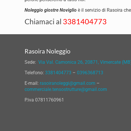
Noleggio giostre Noviglio
è il servizio di Rasoira che
Chiamaci al
3381404773
Rasoira Noleggio
Sede:
Via Val. Camonica 26, 20871, Vimercate (MB
Telefono:
3381404773
–
0396368713
E-mail:
rasoiranoleggi@gmail.com
–
commerciale.tensostrutture@gmail.com
P.iva 07811760961