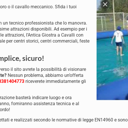
oro o il cavallo meccanico. Sfida i tuoi
n un tecnico professionista che lo manovra.
me attrazioni disponibili. Ad esempio per i
e attrazioni, l’Antica Giostra a Cavalli con
le per centri storici, centri commerciali, feste
mplice, sicuro!
verso il sito avrete la possibilità di visionare
ate?
Nessun problema, abbiamo un’offerta
3381404773
riceverete immediatamente gli
ttrazione basterà indicare luogo e ora
eranno, forniranno assistenza tecnica e al
ordo!
ogettati e realizzati secondo le normative di legge EN14960 e sono