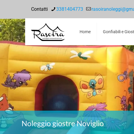
Contatti
3381404773
rasoiranoleggi@gm
Home
Gonfiabili e Gios
Noleggio giostre Noviglio