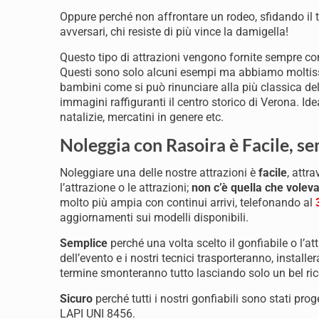
Oppure perché non affrontare un rodeo, sfidando il t
avversari, chi resiste di più vince la damigella!
Questo tipo di attrazioni vengono fornite sempre co
Questi sono solo alcuni esempi ma abbiamo moltissi
bambini come si può rinunciare alla più classica dell
immagini raffiguranti il centro storico di Verona. Idea
natalizie, mercatini in genere etc.
Noleggia con Rasoira è Facile, se
Noleggiare una delle nostre attrazioni è
facile
, attra
l’attrazione o le attrazioni;
non c’è quella che volev
molto più ampia con continui arrivi, telefonando al
aggiornamenti sui modelli disponibili.
Semplice
perché una volta scelto il gonfiabile o l’a
dell’evento e i nostri tecnici trasporteranno, install
termine smonteranno tutto lasciando solo un bel ric
Sicuro
perché tutti i nostri gonfiabili sono stati pr
LAPI UNI 8456.