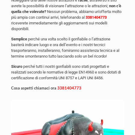
Noleggiare una delle nostre attrazioni è
facile
, attraverso il sito
avrete la possibilità di visionare l’attrazione o le attrazioni;
non c’è
quella che volevate?
Nessun problema, abbiamo un’offerta molto
più ampia con continui arrivi, telefonando al
3381404773
riceverete immediatamente gli aggiornamenti sui modelli
disponibili.
Semplice
perché una volta scelto il gonfiabile o l’attrazione
basterà indicare luogo e ora dell’evento e i nostri tecnici
trasporteranno, installeranno, forniranno assistenza tecnica e al
termine smonteranno tutto lasciando solo un bel ricordo!
Sicuro
perché tutti i nostri gonfiabili sono stati progettati e
realizzati secondo le normative di legge EN14960 e sono dotati di
certificazione di conformità UNI 8757 e LAPI UNI 8456.
Cosa aspetti chiamaci ora
3381404773