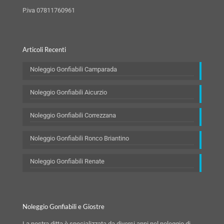
P.iva 07811760961
Articoli Recenti
Noleggio Gonfiabili Camparada
Noleggio Gonfiabili Aicurzio
Noleggio Gonfiabili Correzzana
Noleggio Gonfiabili Ronco Briantino
Noleggio Gonfiabili Renate
Noleggio Gonfiabili e Giostre
La nostra ditta è specializzata da diversi anni nel noleggio di