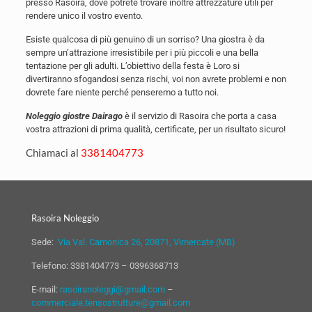
presso Rasoira, dove potrete trovare inoltre attrezzature utili per
rendere unico il vostro evento.
Esiste qualcosa di più genuino di un sorriso? Una giostra è da
sempre un’attrazione irresistibile per i più piccoli e una bella
tentazione per gli adulti. L’obiettivo della festa è Loro si
divertiranno sfogandosi senza rischi, voi non avrete problemi e non
dovrete fare niente perché penseremo a tutto noi.
Noleggio giostre Dairago
è il servizio di Rasoira che porta a casa
vostra attrazioni di prima qualità, certificate, per un risultato sicuro!
Chiamaci al
3381404773
Rasoira Noleggio
Sede:
Via Val. Camonica 26, 20871, Vimercate (MB)
Telefono:
3381404773
–
0396368713
E-mail:
rasoiranoleggi@gmail.com
–
commerciale.tensostrutture@gmail.com