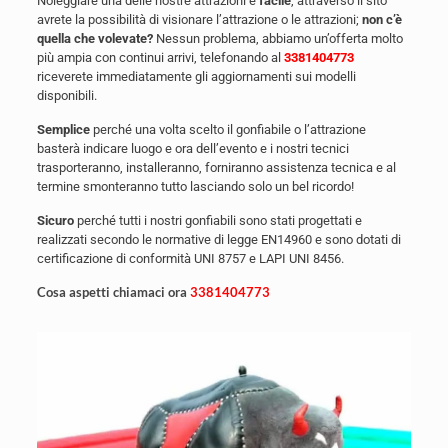
Noleggiare una delle nostre attrazioni è
facile
, attraverso il sito
avrete la possibilità di visionare l’attrazione o le attrazioni;
non c’è
quella che volevate?
Nessun problema, abbiamo un’offerta molto
più ampia con continui arrivi, telefonando al
3381404773
riceverete immediatamente gli aggiornamenti sui modelli
disponibili.
Semplice
perché una volta scelto il gonfiabile o l’attrazione
basterà indicare luogo e ora dell’evento e i nostri tecnici
trasporteranno, installeranno, forniranno assistenza tecnica e al
termine smonteranno tutto lasciando solo un bel ricordo!
Sicuro
perché tutti i nostri gonfiabili sono stati progettati e
realizzati secondo le normative di legge EN14960 e sono dotati di
certificazione di conformità UNI 8757 e LAPI UNI 8456.
Cosa aspetti chiamaci ora
3381404773