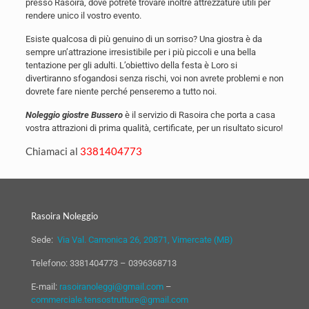
presso Rasoira, dove potrete trovare inoltre attrezzature utili per
rendere unico il vostro evento.
Esiste qualcosa di più genuino di un sorriso? Una giostra è da
sempre un’attrazione irresistibile per i più piccoli e una bella
tentazione per gli adulti. L’obiettivo della festa è Loro si
divertiranno sfogandosi senza rischi, voi non avrete problemi e non
dovrete fare niente perché penseremo a tutto noi.
Noleggio giostre Bussero
è il servizio di Rasoira che porta a casa
vostra attrazioni di prima qualità, certificate, per un risultato sicuro!
Chiamaci al
3381404773
Rasoira Noleggio
Sede:
Via Val. Camonica 26, 20871, Vimercate (MB)
Telefono:
3381404773
–
0396368713
E-mail:
rasoiranoleggi@gmail.com
–
commerciale.tensostrutture@gmail.com