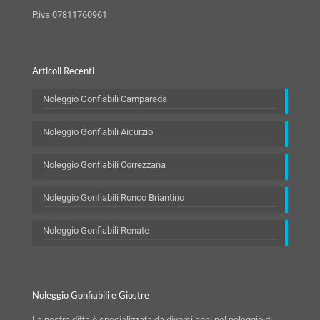
P.iva 07811760961
Articoli Recenti
Noleggio Gonfiabili Camparada
Noleggio Gonfiabili Aicurzio
Noleggio Gonfiabili Correzzana
Noleggio Gonfiabili Ronco Briantino
Noleggio Gonfiabili Renate
Noleggio Gonfiabili e Giostre
La nostra ditta è specializzata da diversi anni nel noleggio di