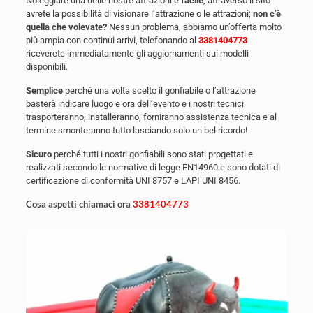
Noleggiare una delle nostre attrazioni è
facile
, attraverso il sito
avrete la possibilità di visionare l’attrazione o le attrazioni;
non c’è
quella che volevate?
Nessun problema, abbiamo un’offerta molto
più ampia con continui arrivi, telefonando al
3381404773
riceverete immediatamente gli aggiornamenti sui modelli
disponibili.
Semplice
perché una volta scelto il gonfiabile o l’attrazione
basterà indicare luogo e ora dell’evento e i nostri tecnici
trasporteranno, installeranno, forniranno assistenza tecnica e al
termine smonteranno tutto lasciando solo un bel ricordo!
Sicuro
perché tutti i nostri gonfiabili sono stati progettati e
realizzati secondo le normative di legge EN14960 e sono dotati di
certificazione di conformità UNI 8757 e LAPI UNI 8456.
Cosa aspetti chiamaci ora
3381404773