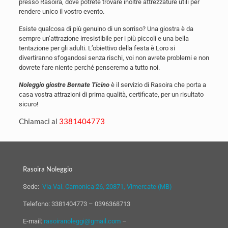
presso Rasoira, dove potrete trovare inoltre attrezzature utili per
rendere unico il vostro evento.
Esiste qualcosa di più genuino di un sorriso? Una giostra è da
sempre un’attrazione irresistibile per i più piccoli e una bella
tentazione per gli adulti. L’obiettivo della festa è Loro si
divertiranno sfogandosi senza rischi, voi non avrete problemi e non
dovrete fare niente perché penseremo a tutto noi.
Noleggio giostre Bernate Ticino
è il servizio di Rasoira che porta a
casa vostra attrazioni di prima qualità, certificate, per un risultato
sicuro!
Chiamaci al
3381404773
Rasoira Noleggio
Sede:
Via Val. Camonica 26, 20871, Vimercate (MB)
Telefono:
3381404773
–
0396368713
E-mail:
rasoiranoleggi@gmail.com
–